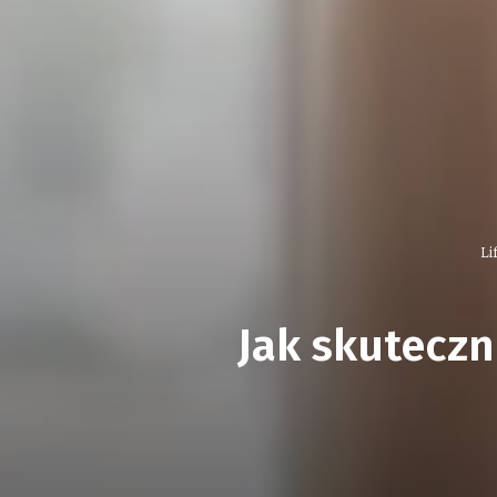
Li
Jak skutecz