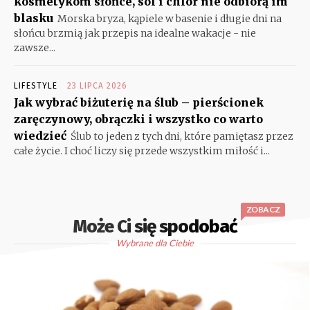
kosmetykom słońce, sól i chlor nie odbiorą im
blasku
Morska bryza, kąpiele w basenie i długie dni na
słońcu brzmią jak przepis na idealne wakacje - nie
zawsze...
LIFESTYLE
23 LIPCA 2026
Jak wybrać biżuterię na ślub – pierścionek
zaręczynowy, obrączki i wszystko co warto
wiedzieć
Ślub to jeden z tych dni, które pamiętasz przez
całe życie. I choć liczy się przede wszystkim miłość i...
ZOBACZ
Może Ci się spodobać
Wybrane dla Ciebie