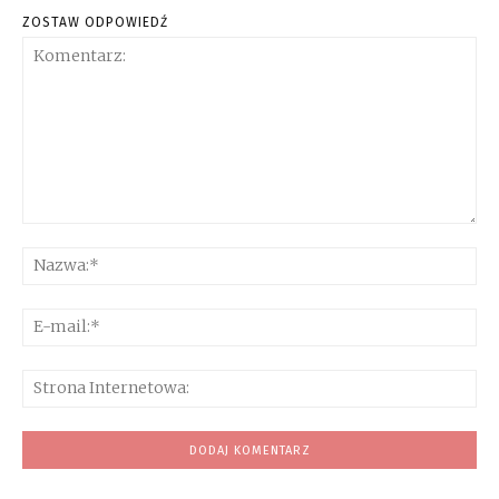
ZOSTAW ODPOWIEDŹ
Komentarz:
Na
E-
mai
Str
Int