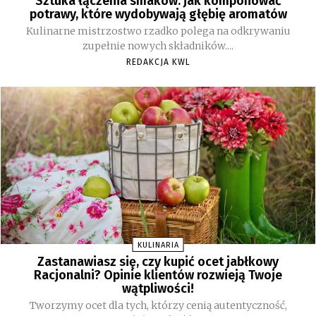
Sztuka łączenia smaków: jak komponować
potrawy, które wydobywają głębię aromatów
Kulinarne mistrzostwo rzadko polega na odkrywaniu
zupełnie nowych składników....
REDAKCJA KWL
KULINARIA
Zastanawiasz się, czy kupić ocet jabłkowy
Racjonalni? Opinie klientów rozwieją Twoje
wątpliwości!
Tworzymy ocet dla tych, którzy cenią autentyczność,