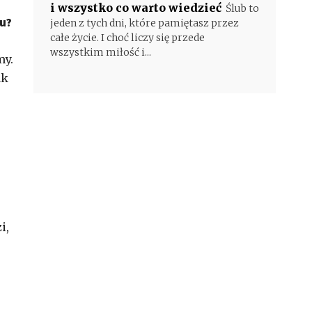
i wszystko co warto wiedzieć
Ślub to
mu?
jeden z tych dni, które pamiętasz przez
całe życie. I choć liczy się przede
wszystkim miłość i...
my.
ak
i,