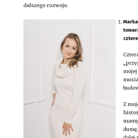
dalszego rozwoju.
Marka
towarz
czter
Czter
„przy
mojej
musia
budow
Z moj
histo
mamy 
dumę,
dalej 