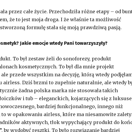
ła przez całe życie. Przechodziła różne etapy – od bun
m, że to jest moja droga. I że właśnie ta możliwość
stworzoną formułę stała się moją prawdziwą pasją.
osmetyk? Jakie emocje wtedy Pani towarzyszyły?
ukt. To był zestaw żeli do sonoforezy, produkt
lonach kosmetycznych. To był dla mnie projekt
, ale przede wszystkim na decyzję, którą wtedy podjęłam
irless. Dziś brzmi to zupełnie naturalnie, ale wtedy b
tycznie żadna polska marka nie stosowała takich
łoiczków i tub – eleganckich, kojarzących się z luksus
 nowoczesnego, bardziej funkcjonalnego, innego niż
m to w opakowaniu airless, które ma niesamowite zalety
kładników aktywnych, tłok wypychający produkt do koń
”, by wydobyć resztki. To było rozwiązanie bardziej