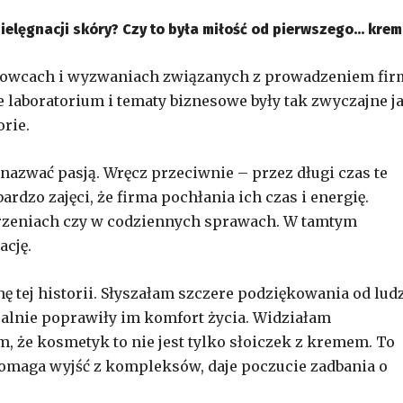
pielęgnacji skóry? Czy to była miłość od pierwszego… kre
rowcach i wyzwaniach związanych z prowadzeniem fir
 laboratorium i tematy biznesowe były tak zwyczajne j
orie.
 nazwać pasją. Wręcz przeciwnie – przez długi czas te
ardzo zajęci, że firma pochłania ich czas i energię.
rzeniach czy w codziennych sprawach. W tamtym
ację.
 tej historii. Słyszałam szczere podziękowania od ludz
ealnie poprawiły im komfort życia. Widziałam
m, że kosmetyk to nie jest tylko słoiczek z kremem. To
pomaga wyjść z kompleksów, daje poczucie zadbania o