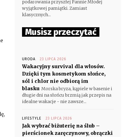
podarowania przyszłej Pannie Młodej
wyjątkowej pamiątki. Zamiast
klasycznych...
Musisz przeczytać
de
URODA
23 LIPCA 2026
Wakacyjny survival dla włosów.
Dzięki tym kosmetykom słońce,
sól i chlor nie odbiorą im
blasku
Morska bryza, kąpiele w basenie i
.
długie dni na słońcu brzmią jak przepis na
idealne wakacje - nie zawsze...
ę,
LIFESTYLE
23 LIPCA 2026
Jak wybrać biżuterię na ślub –
pierścionek zaręczynowy, obrączki