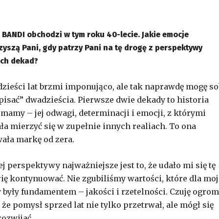
 BANDI obchodzi w tym roku 40-lecie. Jakie emocje
yszą Pani, gdy patrzy Pani na tę drogę z perspektywy
ech dekad?
dzieści lat brzmi imponująco, ale tak naprawdę mogę so
pisać” dwadzieścia. Pierwsze dwie dekady to historia
 mamy – jej odwagi, determinacji i emocji, z którymi
ła mierzyć się w zupełnie innych realiach. To ona
ała markę od zera.
ej perspektywy najważniejsze jest to, że udało mi się tę
rię kontynuować. Nie zgubiliśmy wartości, które dla moj
były fundamentem – jakości i rzetelności. Czuję ogro
 że pomysł sprzed lat nie tylko przetrwał, ale mógł się
rozwijać.