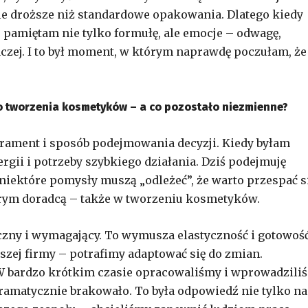
ie droższe niż standardowe opakowania. Dlatego kiedy
pamiętam nie tylko formułę, ale emocje – odwagę,
aczej. I to był moment, w którym naprawdę poczułam, że
 do tworzenia kosmetyków – a co pozostało niezmienne?
erament i sposób podejmowania decyzji. Kiedy byłam
rgii i potrzeby szybkiego działania. Dziś podejmuję
 niektóre pomysły muszą „odleżeć”, że warto przespać s
brym doradcą – także w tworzeniu kosmetyków.
iczny i wymagający. To wymusza elastyczność i gotowoś
naszej firmy – potrafimy adaptować się do zmian.
W bardzo krótkim czasie opracowaliśmy i wprowadzili
dramatycznie brakowało. To była odpowiedź nie tylko na