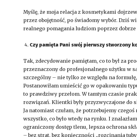
Myślę, że moja relacja z kosmetykami dojrzewa
przez obojętność, po świadomy wybór. Dziś wie
realnego pomagania ludziom poprzez dobrze 
Czy pamięta Pani swój pierwszy stworzony k
Tak, zdecydowanie pamiętam, co to był za prod
przeznaczony do profesjonalnego użytku w sa
szczególny – nie tylko ze względu na formułę
Postanowiłam umieścić go w opakowaniu typu a
to prawdziwy przełom. W tamtym czasie prak
rozwiązań. Klientki były przyzwyczajone do s
Ja natomiast czułam, że potrzebujemy czegoś
wszystko, co było wtedy na rynku. I znalazła
ograniczony dostęp tlenu, lepsza ochrona s
– bez strat, bez konieczności „rozcinania tuby