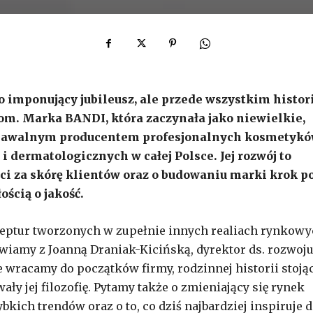
ko imponujący jubileusz, ale przede wszystkim histor
om. Marka BANDI, która zaczynała jako niewielkie,
oznawalnym producentem profesjonalnych kosmetykó
dermatologicznych w całej Polsce. Jej rozwój to
ci za skórę klientów oraz o budowaniu marki krok p
ością o jakość.
ceptur tworzonych w zupełnie innych realiach rynkow
awiamy z Joanną Draniak-Kicińską, dyrektor ds. rozwoj
wracamy do początków firmy, rodzinnej historii stojąc
y jej filozofię. Pytamy także o zmieniający się rynek
kich trendów oraz o to, co dziś najbardziej inspiruje 