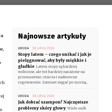
Najnowsze artykuły
ia
w,
URODA
28 LIPCA 2026
Stopy latem – czego unikać i jak je
pielęgnować, aby były miękkie i
o
gładkie
Latem stopy są bardziej
widoczne, ale też bardziej narażone na
przesuszenie, otarcia i nadmierne
ych
rogowacenie. Zamiast sięgać po mocną...
u
ej
URODA
28 LIPCA 2026
Jak dobrać szampon? Najczęstsze
problemy skóry głowy
Wiele osób
do