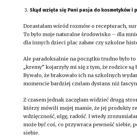
Skąd wzięła się Pani pasja do kosmetyków i 
Dorastałam wśród rozmów o recepturach, su
To było moje naturalne środowisko – dla mnie
dla innych dzieci plac zabaw czy szkolne hist
Ale paradoksalnie na początku trudno było to
„kremy” kojarzyły mi się z tym, że rodzice są b
Bywało, że brakowało ich na szkolnych wyda
momencie bardziej czułam dystans niż fascyn
Z czasem jednak zaczęłam widzieć drugą stronę
którzy mówili mojej mamie, że jej produkty r
wdzięczność, ulgę, radość. I wtedy zrozumiała
może być coś, co przywraca pewność siebie, 
siebie.