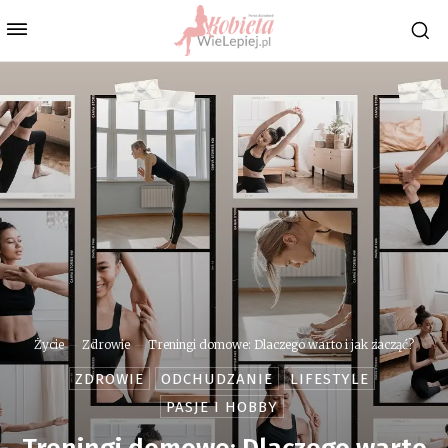
Życie
Zdrowie
Treningi domowe: Dlaczego warto i jak zacząć?
ZDROWIE
ODCHUDZANIE
LIFESTYLE
PASJE I HOBBY