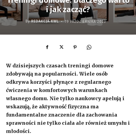
Treningi domowe: Dlaczego warto
i jak zacząć?
-
By
REDAKCJA KWL
19 PAŹDZIERNIKA 2023
W dzisiejszych czasach treningi domowe
zdobywają na popularności. Wiele osób
odkrywa korzyści płynące z regularnego
ćwiczenia w komfortowych warunkach
własnego domu. Nie tylko naukowcy apelują i
wskazują, że aktywność fizyczna ma
fundamentalne znaczenie dla zachowania
sprawności nie tylko ciała ale również umysłu i
młodości.