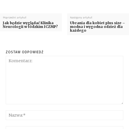
Poprzedni artykuł
Następny artykuł
Jak będzie wyglądać Klinika
Ubrania dla kobiet plus size –
Neurologii w łódzkim ICZMP?
modna i wygodna odzież dla
każdego
ZOSTAW ODPOWIEDŹ
Komentarz:
Na
E-