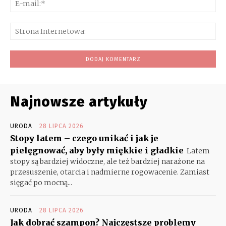
mai
Str
Int
Najnowsze artykuły
URODA
28 LIPCA 2026
Stopy latem – czego unikać i jak je
pielęgnować, aby były miękkie i gładkie
Latem
stopy są bardziej widoczne, ale też bardziej narażone na
przesuszenie, otarcia i nadmierne rogowacenie. Zamiast
sięgać po mocną...
URODA
28 LIPCA 2026
Jak dobrać szampon? Najczęstsze problemy