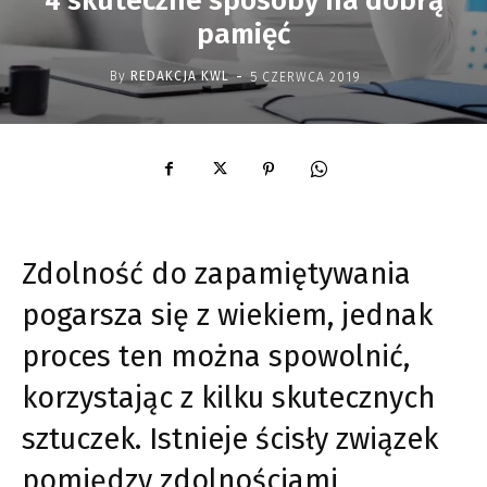
4 skuteczne sposoby na dobrą
pamięć
-
By
REDAKCJA KWL
5 CZERWCA 2019
Zdolność do zapamiętywania
pogarsza się z wiekiem, jednak
proces ten można spowolnić,
korzystając z kilku skutecznych
sztuczek. Istnieje ścisły związek
pomiędzy zdolnościami