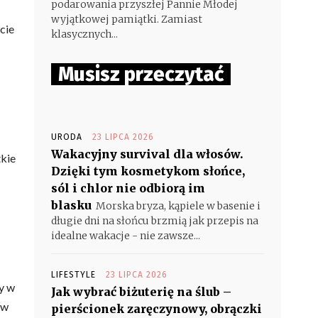
podarowania przyszłej Pannie Młodej
wyjątkowej pamiątki. Zamiast
cie
klasycznych...
Musisz przeczytać
URODA
23 LIPCA 2026
Wakacyjny survival dla włosów.
tkie
Dzięki tym kosmetykom słońce,
sól i chlor nie odbiorą im
blasku
Morska bryza, kąpiele w basenie i
długie dni na słońcu brzmią jak przepis na
idealne wakacje - nie zawsze...
LIFESTYLE
23 LIPCA 2026
y w
Jak wybrać biżuterię na ślub –
 w
pierścionek zaręczynowy, obrączki