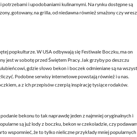
 potrzebami i upodobaniami kulinarnymi. Na rynku dostępne są
ony, gotowany, na grilla, od niedawna również smażony czy wresz
jętej popkulturze. W USA odbywają się Festiwale Boczku, ma on
y jest w sobotę przed Świętem Pracy. Jak grzyby po deszczu
ulubieńcowi, gdzie słowo bekon i boczek odmieniane są na wszys
zliczyć. Podobne serwisy internetowe powstają również i u nas.
czkiem, a z ich przepisów czerpią inspirację tysiące rodaków.
a podanie bekonu to tak naprawdę jeden z najmniej oryginalnych i
opularne są już lody z boczku, bekon w czekoladzie, czy podawan
rto wspomnieć, że to tylko nieliczne przykłady mniej popularnych