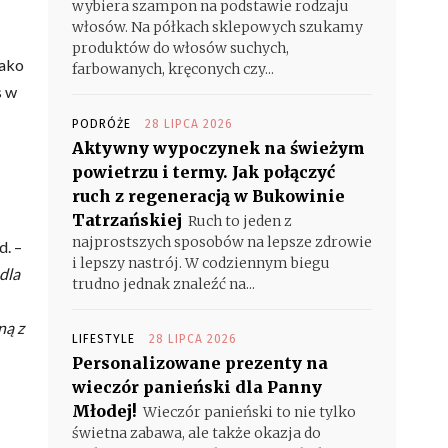
wybiera szampon na podstawie rodzaju
włosów. Na półkach sklepowych szukamy
produktów do włosów suchych,
jako
farbowanych, kręconych czy...
s w
PODRÓŻE
28 LIPCA 2026
Aktywny wypoczynek na świeżym
powietrzu i termy. Jak połączyć
ruch z regeneracją w Bukowinie
Tatrzańskiej
Ruch to jeden z
najprostszych sposobów na lepsze zdrowie
d. –
i lepszy nastrój. W codziennym biegu
dla
trudno jednak znaleźć na...
ną z
LIFESTYLE
28 LIPCA 2026
Personalizowane prezenty na
wieczór panieński dla Panny
Młodej!
Wieczór panieński to nie tylko
świetna zabawa, ale także okazja do