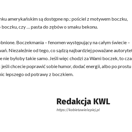
nku amerykańskim są dostępne np.: pościel z motywem boczku,
 boczku, czy … pasta do zębów o smaku bekonu.
bnione. Boczekmania – fenomen występujący na całym świecie –
ń. Niezależnie od tego, co sądzą najbardziej poważane autorytet
 nie byłoby takie samo. Jeśli więc chodzi za Wami boczek, to cza
 jeśli chcecie poprawić sobie humor, dodać energii, albo po prostu
e nic lepszego od potrawy z boczkiem.
Redakcja KWL
https://kobietawielepiej.pl