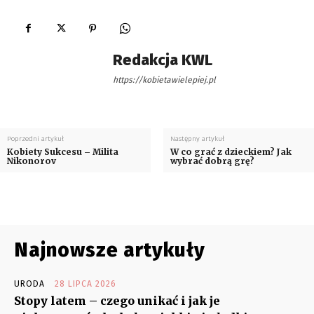
Redakcja KWL
https://kobietawielepiej.pl
Poprzedni artykuł
Następny artykuł
Kobiety Sukcesu – Milita
W co grać z dzieckiem? Jak
Nikonorov
wybrać dobrą grę?
Najnowsze artykuły
URODA
28 LIPCA 2026
Stopy latem – czego unikać i jak je