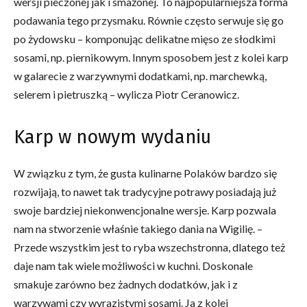
wersji pieczonej jak i smażonej. To najpopularniejsza forma
podawania tego przysmaku. Równie często serwuje się go
po żydowsku – komponując delikatne mięso ze słodkimi
sosami, np. piernikowym. Innym sposobem jest z kolei karp
w galarecie z warzywnymi dodatkami, np. marchewką,
selerem i pietruszką – wylicza Piotr Ceranowicz.
Karp w nowym wydaniu
W związku z tym, że gusta kulinarne Polaków bardzo się
rozwijają, to nawet tak tradycyjne potrawy posiadają już
swoje bardziej niekonwencjonalne wersje. Karp pozwala
nam na stworzenie właśnie takiego dania na Wigilię. –
Przede wszystkim jest to ryba wszechstronna, dlatego też
daje nam tak wiele możliwości w kuchni. Doskonale
smakuje zarówno bez żadnych dodatków, jak i z
warzywami czy wyrazistymi sosami. Ja z kolei