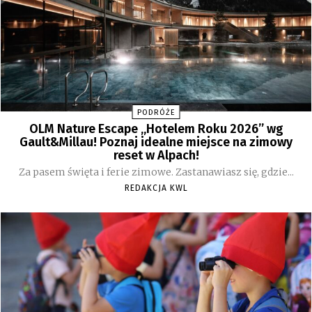
PODRÓŻE
OLM Nature Escape „Hotelem Roku 2026” wg
Gault&Millau! Poznaj idealne miejsce na zimowy
reset w Alpach!
Za pasem święta i ferie zimowe. Zastanawiasz się, gdzie...
REDAKCJA KWL