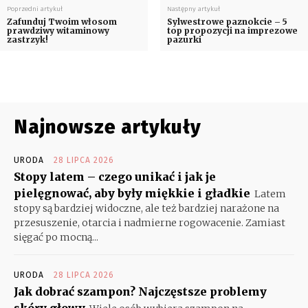
Poprzedni artykuł
Następny artykuł
Zafunduj Twoim włosom
Sylwestrowe paznokcie – 5
prawdziwy witaminowy
top propozycji na imprezowe
zastrzyk!
pazurki
Najnowsze artykuły
URODA
28 LIPCA 2026
Stopy latem – czego unikać i jak je
pielęgnować, aby były miękkie i gładkie
Latem
stopy są bardziej widoczne, ale też bardziej narażone na
przesuszenie, otarcia i nadmierne rogowacenie. Zamiast
sięgać po mocną...
URODA
28 LIPCA 2026
Jak dobrać szampon? Najczęstsze problemy
skóry głowy