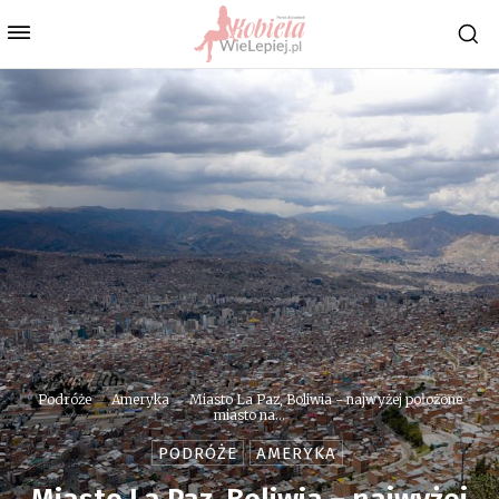
Podróże
Ameryka
Miasto La Paz, Boliwia - najwyżej położone
miasto na...
PODRÓŻE
AMERYKA