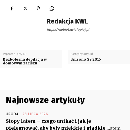
Redakcja KWL
https://kobietawielepiej.pl
Poprzedni artykuł
Następny artykuł
Bezbolesna depilacja w
Unisono SS 2015
domowym zaciszu
Najnowsze artykuły
URODA
28 LIPCA 2026
Stopy latem – czego unikać i jak je
pielęgnować, aby były miękkie i gładkie
Latem