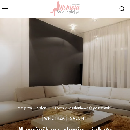
Wnętrza
Salon
Narożnik w salonie – jak go ustawić?
WNĘTRZA
SALON