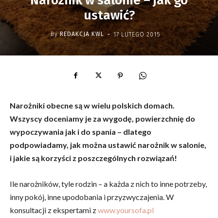
Narożnik w salonie – jak go
ustawić?
-
By
REDAKCJA KWL
17 LUTEGO 2015
Narożniki obecne są w wielu polskich domach.
Wszyscy doceniamy je za wygodę, powierzchnię do
wypoczywania jak i do spania – dlatego
podpowiadamy, jak można ustawić narożnik w salonie,
i jakie są korzyści z poszczególnych rozwiązań!
Ile narożników, tyle rodzin – a każda z nich to inne potrzeby,
inny pokój, inne upodobania i przyzwyczajenia. W
konsultacji z ekspertami z
www.yoursofa.pl