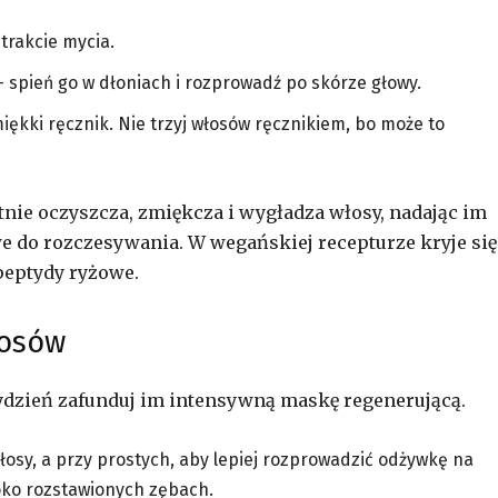
trakcie mycia.
 spień go w dłoniach i rozprowadź po skórze głowy.
iękki ręcznik. Nie trzyj włosów ręcznikiem, bo może to
nie oczyszcza, zmiękcza i wygładza włosy, nadając im
łatwe do rozczesywania. W wegańskiej recepturze kryje się
peptydy ryżowe.
łosów
tydzień zafunduj im intensywną maskę regenerującą.
osy, a przy prostych, aby lepiej rozprowadzić odżywkę na
oko rozstawionych zębach.