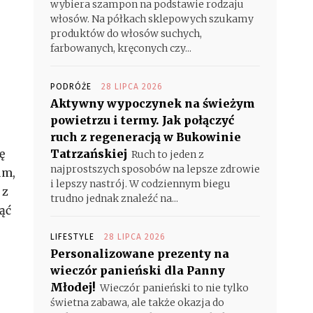
wybiera szampon na podstawie rodzaju
włosów. Na półkach sklepowych szukamy
produktów do włosów suchych,
farbowanych, kręconych czy...
PODRÓŻE
28 LIPCA 2026
Aktywny wypoczynek na świeżym
powietrzu i termy. Jak połączyć
ruch z regeneracją w Bukowinie
ę
Tatrzańskiej
Ruch to jeden z
najprostszych sposobów na lepsze zdrowie
um,
i lepszy nastrój. W codziennym biegu
 z
trudno jednak znaleźć na...
ąć
LIFESTYLE
28 LIPCA 2026
Personalizowane prezenty na
wieczór panieński dla Panny
Młodej!
Wieczór panieński to nie tylko
świetna zabawa, ale także okazja do