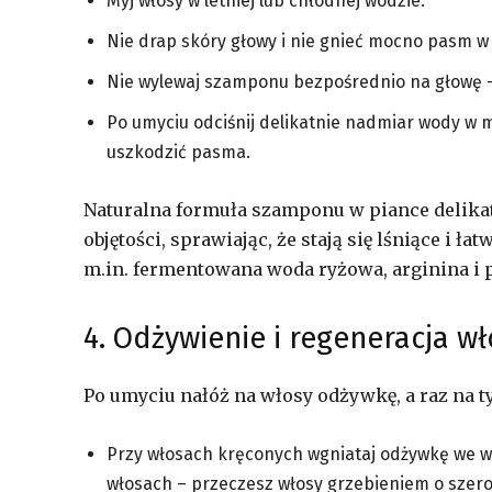
Myj włosy w letniej lub chłodnej wodzie.
Nie drap skóry głowy i nie gnieć mocno pasm w 
Nie wylewaj szamponu bezpośrednio na głowę –
Po umyciu odciśnij delikatnie nadmiar wody w m
uszkodzić pasma.
Naturalna formuła szamponu w piance delikat
objętości, sprawiając, że stają się lśniące i 
m.in. fermentowana woda ryżowa, arginina i 
4. Odżywienie i regeneracja w
Po umyciu nałóż na włosy odżywkę, a raz na 
Przy włosach kręconych wgniataj odżywkę we wł
włosach – przeczesz włosy grzebieniem o szer