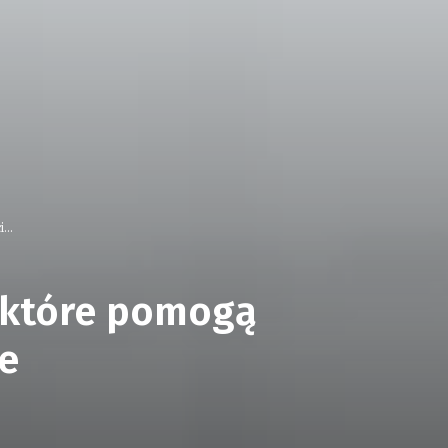
...
, które pomogą
ie