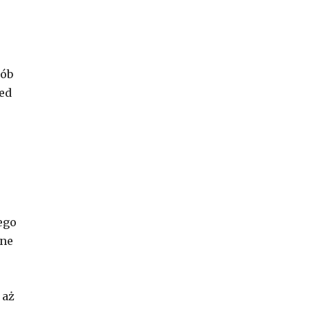
sób
ed
ego
tne
 aż