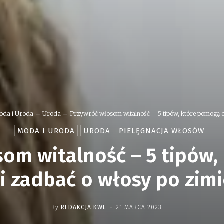
oda i Uroda
Uroda
Przywróć włosom witalność – 5 tipów, które pomogą ci
MODA I URODA
URODA
PIELĘGNACJA WŁOSÓW
om witalność – 5 tipów
i zadbać o włosy po zim
-
By
REDAKCJA KWL
21 MARCA 2023