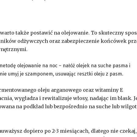
warto także postawić na olejowanie.
To skuteczny spo
dników odżywczych oraz zabezpieczenie końcówek prz
wnętrznymi.
 metodę olejowanie na noc – nałóż olejek na suche pasma i
nie umyj je szamponem, usuwając resztki oleju z pasm.
fermentowanego oleju arganowego oraz witaminy E
nia, wygładza i rewitalizuje włosy, nadając im blask. J
owana na podkład lub bezpośrednio na suche lub wilgo
auważysz dopiero po 2-3 miesiącach, dlatego nie czekaj,