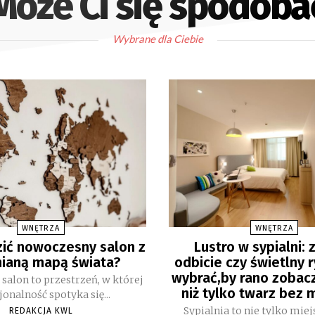
Może Ci się spodoba
Wybrane dla Ciebie
WNĘTRZA
WNĘTRZA
zić nowoczesny salon z
Lustro w sypialni:
ianą mapą świata?
odbicie czy świetlny 
wybrać,by rano zobac
alon to przestrzeń, w której
niż tylko twarz bez 
jonalność spotyka się...
Sypialnia to nie tylko miej
REDAKCJA KWL