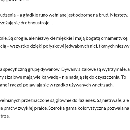
zenia – a gładkie runo wełniane jest odporne na brud. Niestety,
eżdżają się drobnoustroje…
ie. Są drogie, ale niezwykle miękkie i mają bogatą ornamentykę.
cią – wszystko dzięki połyskowi jedwabnych nici, tkanych niezwy
ał na specyficzną grupę dywanów. Dywany sizalowe są wytrzymałe, a
 sizalowe mają wielką wadę – nie nadają się do czyszczenia. To
arne i raczej pojawiają się w rzadko używanych wnętrzach.
nianych przeznaczone są głównie do łazienek. Są nietrwałe, ale
 je prać w zwykłej pralce. Szeroka gama kolorystyczna pozwala na
trza.