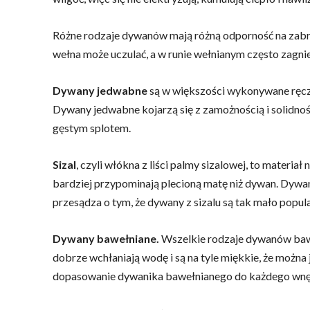
Różne rodzaje dywanów mają różną odporność na zabrud
wełna może uczulać, a w runie wełnianym często zagni
Dywany jedwabne
są w większości wykonywane ręczn
Dywany jedwabne kojarzą się z zamożnością i solidnoś
gęstym splotem.
Sizal
, czyli włókna z liści palmy sizalowej, to materi
bardziej przypominają plecioną matę niż dywan. Dywany
przesądza o tym, że dywany z sizalu są tak mało popul
Dywany bawełniane.
Wszelkie rodzaje dywanów baweł
dobrze wchłaniają wodę i są na tyle miękkie, że można
dopasowanie dywanika bawełnianego do każdego wnę