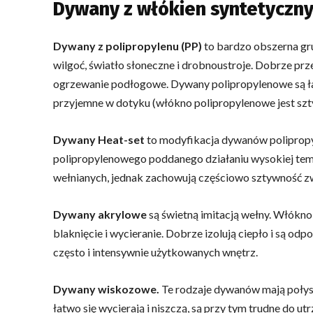
Dywany z włókien syntetyczn
Dywany z polipropylenu (PP)
to bardzo obszerna gr
wilgoć, światło słoneczne i drobnoustroje. Dobrze prze
ogrzewanie podłogowe. Dywany polipropylenowe są łat
przyjemne w dotyku (włókno polipropylenowe jest szty
Dywany Heat-set
to modyfikacja dywanów poliprop
polipropylenowego poddanego działaniu wysokiej te
wełnianych, jednak zachowują częściowo sztywność z
Dywany akrylowe
są świetną imitacją wełny. Włókno
blaknięcie i wycieranie. Dobrze izolują ciepło i są od
często i intensywnie użytkowanych wnętrz.
Dywany wiskozowe.
Te rodzaje dywanów mają połys
łatwo się wycierają i niszczą, są przy tym trudne do ut