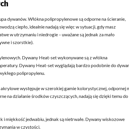
ych
upa dywanów. Włókna polipropylenowe są odporne na ścieranie,
wodzą ciepło, idealnie nadają się więc w sytuacji, gdy masz
we w utrzymaniu i niedrogie – uważane są jednak za mało
wne i szorstkie).
ylenowych. Dywany Heat-set wykonywane są z włókna
mperatury. Dywany Heat-set wyglądają bardzo podobnie do dyw
wykłego polipropylenu.
 akrylowe występuje w szerokiej gamie kolorystycznej, odpornej 
porne na działanie środków czyszczących, nadają się dzięki temu do
k i miękkość jedwabiu, jednak są nietrwałe. Dywany wiskozowe
rzymania w czystości.