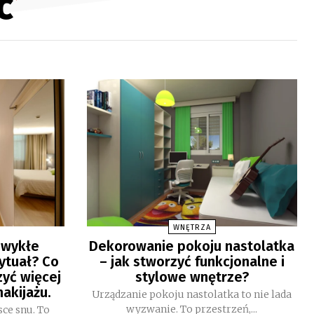
ć
WNĘTRZA
 zwykłe
Dekorowanie pokoju nastolatka
rytuał? Co
– jak stworzyć funkcjonalne i
zyć więcej
stylowe wnętrze?
makijażu.
Urządzanie pokoju nastolatka to nie lada
wyzwanie. To przestrzeń,...
sce snu. To