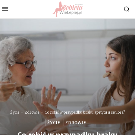
Życie
Zdrowie
Co robić w przypadku braku apetytu u seniora?
ŻYCIE
ZDROWIE