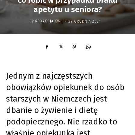
Co robić w przypadku braku
apetytu u seniora?
-
By
REDAKCJA KWL
29 GRUDNIA 2021
Jednym z najczęstszych
obowiązków opiekunek do osób
starszych w Niemczech jest
dbanie o żywienie i dietę
podopiecznego. Nie rzadko to
właśnie opiekunka jest