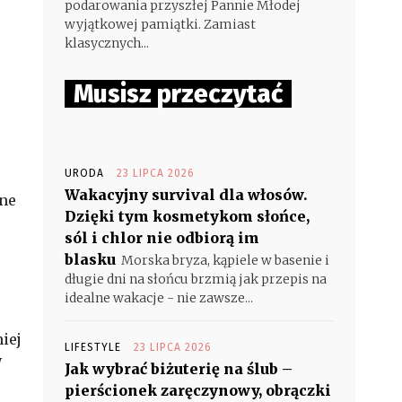
podarowania przyszłej Pannie Młodej
wyjątkowej pamiątki. Zamiast
klasycznych...
Musisz przeczytać
URODA
23 LIPCA 2026
Wakacyjny survival dla włosów.
ane
Dzięki tym kosmetykom słońce,
sól i chlor nie odbiorą im
blasku
Morska bryza, kąpiele w basenie i
długie dni na słońcu brzmią jak przepis na
idealne wakacje - nie zawsze...
iej
LIFESTYLE
23 LIPCA 2026
W
Jak wybrać biżuterię na ślub –
pierścionek zaręczynowy, obrączki