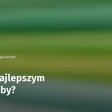
 garderoby?
najlepszym
oby?