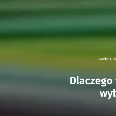
Moda i Ur
Dlaczego 
wyb