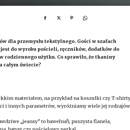
ów dla przemysłu tekstylnego. Gości w szafach
jest do wyrobu pościeli, ręczników, dodatków do
w codziennego użytku. Co sprawiło, że tkaniny
a całym świecie?
kkim materiałem, na przykład na koszulki czy T-shirty
ści i innych parametrów, wyróżniamy wiele jej rodzajów
awdziwe „jeansy” to bawełna!), puszysta flanela,
na, batyst czy pościelowy perkal.