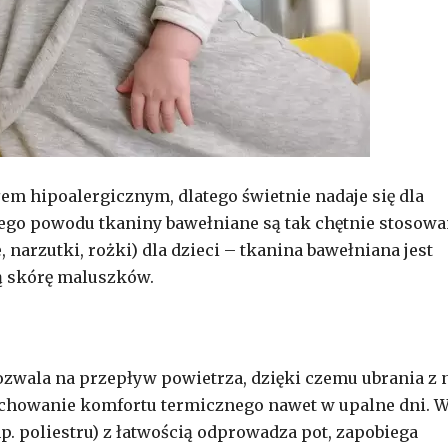
łem hipoalergicznym, dlatego świetnie nadaje się dla
 tego powodu tkaniny bawełniane są tak chętnie stosow
 narzutki, rożki) dla dzieci – tkanina bawełniana jest
ą skórę maluszków.
zwala na przepływ powietrza, dzięki czemu ubrania z n
achowanie komfortu termicznego nawet w upalne dni. 
. poliestru) z łatwością odprowadza pot, zapobiega