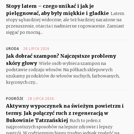
Stopy latem – czego unikać i jak je
pielęgnować, aby były miękkie i gładkie
Latem
stopy są bardziej widoczne, ale też bardziej narażone na
przesuszenie, otarcia i nadmierne rogowacenie. Zamiast
sięgać po mocną...
URODA
28 LIPCA 2026
Jak dobrać szampon? Najczęstsze problemy
skóry głowy
Wiele osób wybiera szampon na
podstawie rodzaju włosów. Na półkach sklepowych
szukamy produktów do włosów suchych, farbowanych,
kręconych czy...
PODRÓŻE
28 LIPCA 2026
Aktywny wypoczynek na świeżym powietrzu i
termy. Jak połączyć ruch z regeneracją w
Bukowinie Tatrzańskiej
Ruch to jeden z
najprostszych sposobów na lepsze zdrowie i lepszy
nastrój. W codziennym biegu trudno jednak znaleźć na...