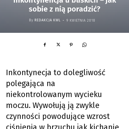
Inkontynencja u bliskich – jak
sobie z nią poradzić?
-
By
REDAKCJA KWL
9 KWIETNIA 2018
Inkontynecja to dolegliwość
polegająca na
niekontrolowanym wycieku
moczu. Wywołują ją zwykle
czynności powodujące wzrost
ciśnienia w brzuchu jak kichanie,