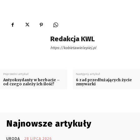
Redakcja KWL
https://kobietawielepiej.pl
Poprzedni artykuł
Następny artykuł
Antyoksydanty w herbacie –
6 rad przedłużających życie
od czego zależy ich ilość?
zmywarki
Najnowsze artykuły
URODA
28 LIPCA 2026