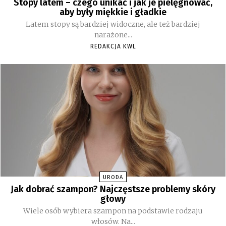
Stopy latem – czego unikać i jak je pielęgnować,
aby były miękkie i gładkie
Latem stopy są bardziej widoczne, ale też bardziej
narażone...
REDAKCJA KWL
URODA
Jak dobrać szampon? Najczęstsze problemy skóry
głowy
Wiele osób wybiera szampon na podstawie rodzaju
włosów. Na...