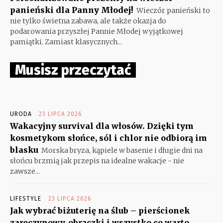
panieński dla Panny Młodej!
Wieczór panieński to
nie tylko świetna zabawa, ale także okazja do
podarowania przyszłej Pannie Młodej wyjątkowej
pamiątki. Zamiast klasycznych...
Musisz przeczytać
URODA
23 LIPCA 2026
Wakacyjny survival dla włosów. Dzięki tym
kosmetykom słońce, sól i chlor nie odbiorą im
blasku
Morska bryza, kąpiele w basenie i długie dni na
słońcu brzmią jak przepis na idealne wakacje - nie
zawsze...
LIFESTYLE
23 LIPCA 2026
Jak wybrać biżuterię na ślub – pierścionek
zaręczynowy, obrączki i wszystko co warto