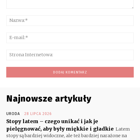
Komentarz:
Na
E-
mai
Str
Int
Najnowsze artykuły
URODA
28 LIPCA 2026
Stopy latem – czego unikać i jak je
pielęgnować, aby były miękkie i gładkie
Latem
stopy są bardziej widoczne, ale też bardziej narażone na