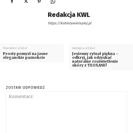
Redakcja KWL
https://kobietawielepiej.pl
Poprzedni artykuł
Następny artykuł
Prosty pomysł na jasne
Jesienny rytuał piękna –
eleganckie paznokcie
odkryj, jak odzyskać
naturalne rozświetlenie
skóry z TEOXANE!
ZOSTAW ODPOWIEDŹ