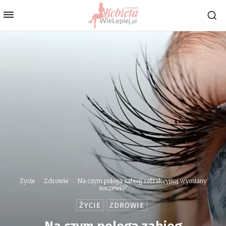
Życie
Zdrowie
Na czym polega zabieg refrakcyjnej wymiany
soczewki?
ŻYCIE
ZDROWIE