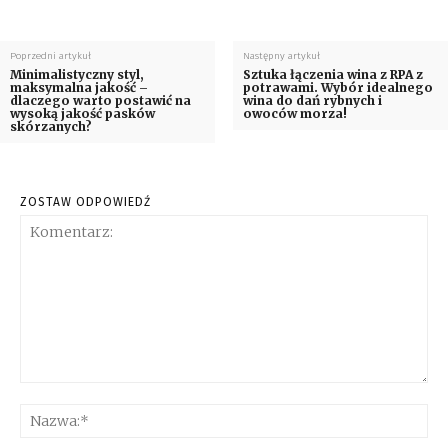
Poprzedni artykuł
Następny artykuł
Minimalistyczny styl,
Sztuka łączenia wina z RPA z
maksymalna jakość –
potrawami. Wybór idealnego
dlaczego warto postawić na
wina do dań rybnych i
wysoką jakość pasków
owoców morza!
skórzanych?
ZOSTAW ODPOWIEDŹ
Komentarz:
Na