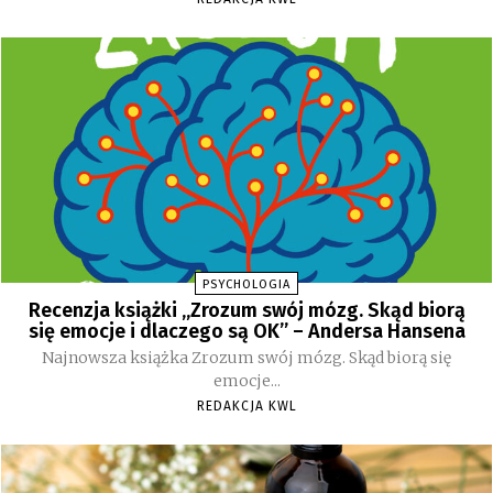
PSYCHOLOGIA
Recenzja książki „Zrozum swój mózg. Skąd biorą
się emocje i dlaczego są OK” – Andersa Hansena
Najnowsza książka Zrozum swój mózg. Skąd biorą się
emocje...
REDAKCJA KWL