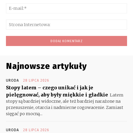
E-
mai
Str
Int
Najnowsze artykuły
URODA
28 LIPCA 2026
Stopy latem – czego unikać i jak je
pielęgnować, aby były miękkie i gładkie
Latem
stopy są bardziej widoczne, ale też bardziej narażone na
przesuszenie, otarcia i nadmierne rogowacenie. Zamiast
sięgać po mocną...
URODA
28 LIPCA 2026