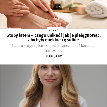
URODA
Stopy latem – czego unikać i jak je pielęgnować,
aby były miękkie i gładkie
Latem stopy są bardziej widoczne, ale też bardziej
narażone...
REDAKCJA KWL