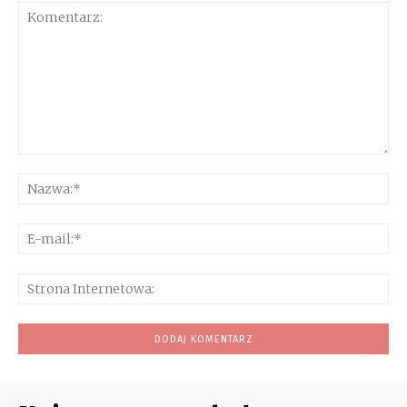
Komentarz:
Na
E-
mai
Str
Int