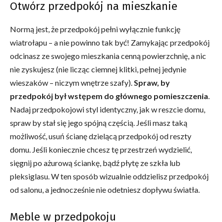
Otwórz przedpokój na mieszkanie
Normą jest, że przedpokój pełni wyłącznie funkcję
wiatrołapu – a nie powinno tak być! Zamykając przedpokój
odcinasz ze swojego mieszkania cenną powierzchnię, a nic
nie zyskujesz (nie licząc ciemnej klitki, pełnej jedynie
wieszaków – niczym wnętrze szafy).
Spraw, by
przedpokój był wstępem do głównego pomieszczenia
.
Nadaj przedpokojowi styl identyczny, jak w reszcie domu,
spraw by stał się jego spójną częścią. Jeśli masz taką
możliwość, usuń ścianę dzielącą przedpokój od reszty
domu. Jeśli koniecznie chcesz tę przestrzeń wydzielić,
sięgnij po ażurową ściankę, bądź płytę ze szkła lub
pleksiglasu. W ten sposób wizualnie oddzielisz przedpokój
od salonu, a jednocześnie nie odetniesz dopływu światła.
Meble w przedpokoju