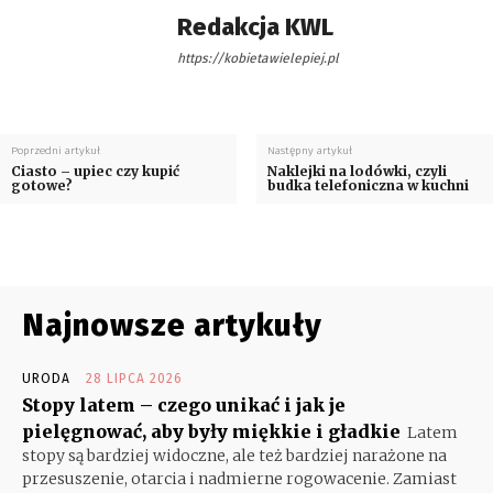
Redakcja KWL
https://kobietawielepiej.pl
Poprzedni artykuł
Następny artykuł
Ciasto – upiec czy kupić
Naklejki na lodówki, czyli
gotowe?
budka telefoniczna w kuchni
Najnowsze artykuły
URODA
28 LIPCA 2026
Stopy latem – czego unikać i jak je
pielęgnować, aby były miękkie i gładkie
Latem
stopy są bardziej widoczne, ale też bardziej narażone na
przesuszenie, otarcia i nadmierne rogowacenie. Zamiast