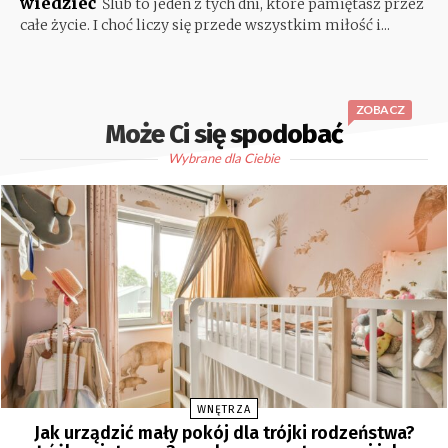
wiedzieć
Ślub to jeden z tych dni, które pamiętasz przez
całe życie. I choć liczy się przede wszystkim miłość i...
ZOBACZ
Może Ci się spodobać
Wybrane dla Ciebie
WNĘTRZA
Jak urządzić mały pokój dla trójki rodzeństwa?