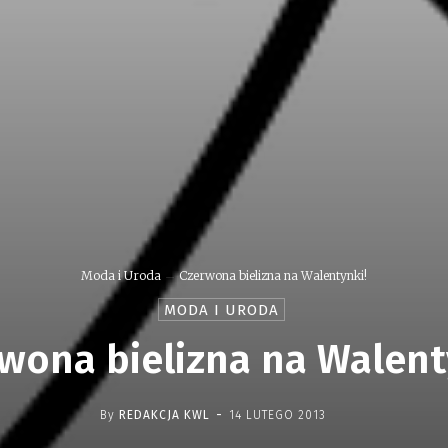
Moda i Uroda
Czerwona bielizna na Walentynki!
MODA I URODA
wona bielizna na Walent
-
By
REDAKCJA KWL
14 LUTEGO 2013