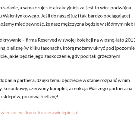
ądanie, a sama czuje się atrakcyjniejsza, jest to więc podwójna
 Walentynkowego. Jeśli do naszej już i tak bardzo pociągającej
 możemy mieć pewność, że nasz mężczyzna będzie w siódmym niebi
rywanie – firma Reserved w swojej kolekcji na wiosnę-lato 201
 bieliznę (w kilku fasonach), którą możemy ukryć pod (pozornie
ie, jakie będzie jego zaskoczenie, gdy pod tak grzecznym
dobania partnera, dzięki temu będziecie w stanie rozpalić w nim
y, koronkowy, czerwony komplet, a reakcja Waszego partnera na
 sklepów, po nową bieliznę!
y-wieczor-w-domu-kobietawielepiej-pl