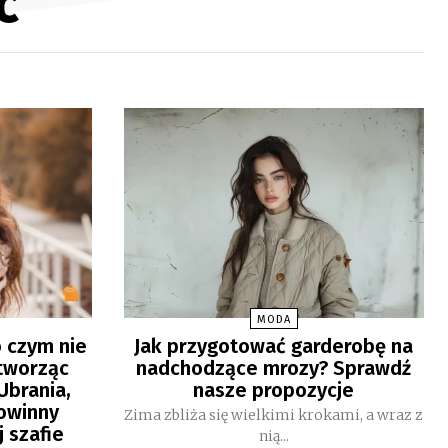
ć
MODA
o czym nie
Jak przygotować garderobę na
tworząc
nadchodzące mrozy? Sprawdź
Ubrania,
nasze propozycje
powinny
Zima zbliża się wielkimi krokami, a wraz z
j szafie
nią...