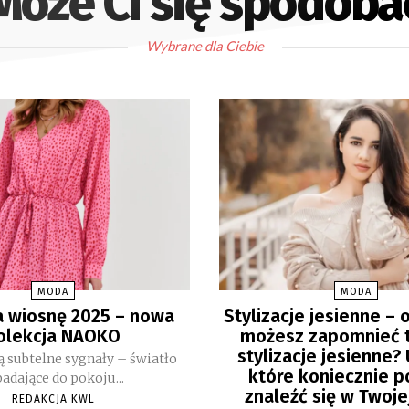
Może Ci się spodoba
Wybrane dla Ciebie
MODA
MODA
 wiosnę 2025 – nowa
Stylizacje jesienne – 
olekcja NAOKO
możesz zapomnieć 
stylizacje jesienne? 
ą subtelne sygnały – światło
które koniecznie 
adające do pokoju...
znaleźć się w Twoje
REDAKCJA KWL