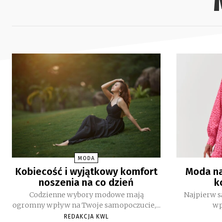
MODA
Kobiecość i wyjątkowy komfort
Moda na
noszenia na co dzień
k
Codzienne wybory modowe mają
Najpierw s
ogromny wpływ na Twoje samopoczucie,...
wp
REDAKCJA KWL