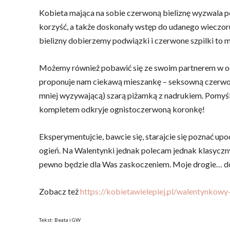
Kobieta mająca na sobie czerwoną bieliznę wyzwala poż
korzyść, a także doskonały wstęp do udanego wieczoru
bielizny dobierzemy podwiązki i czerwone szpilki to
Możemy również pobawić się ze swoim partnerem w odk
proponuje nam ciekawą mieszankę – seksowną czerwoną
mniej wyzywającą) szarą piżamką z nadrukiem. Pomyślc
kompletem odkryje ognistoczerwoną koronkę!
Eksperymentujcie, bawcie się, starajcie się poznać upo
ogień. Na Walentynki jednak polecam jednak klasyczn
pewno będzie dla Was zaskoczeniem. Moje drogie… do
Zobacz też
https://kobietawielepiej.pl/walentynkow
Tekst: Beata i GW