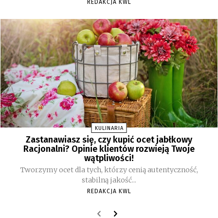
REDAKCJA KWL
KULINARIA
Zastanawiasz się, czy kupić ocet jabłkowy
Racjonalni? Opinie klientów rozwieją Twoje
wątpliwości!
Tworzymy ocet dla tych, którzy cenią autentyczność,
stabilną jakość...
REDAKCJA KWL