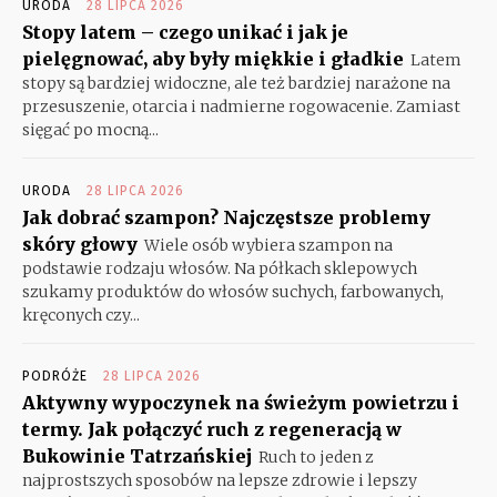
URODA
28 LIPCA 2026
Stopy latem – czego unikać i jak je
pielęgnować, aby były miękkie i gładkie
Latem
stopy są bardziej widoczne, ale też bardziej narażone na
przesuszenie, otarcia i nadmierne rogowacenie. Zamiast
sięgać po mocną...
URODA
28 LIPCA 2026
Jak dobrać szampon? Najczęstsze problemy
skóry głowy
Wiele osób wybiera szampon na
podstawie rodzaju włosów. Na półkach sklepowych
szukamy produktów do włosów suchych, farbowanych,
kręconych czy...
PODRÓŻE
28 LIPCA 2026
Aktywny wypoczynek na świeżym powietrzu i
termy. Jak połączyć ruch z regeneracją w
Bukowinie Tatrzańskiej
Ruch to jeden z
najprostszych sposobów na lepsze zdrowie i lepszy