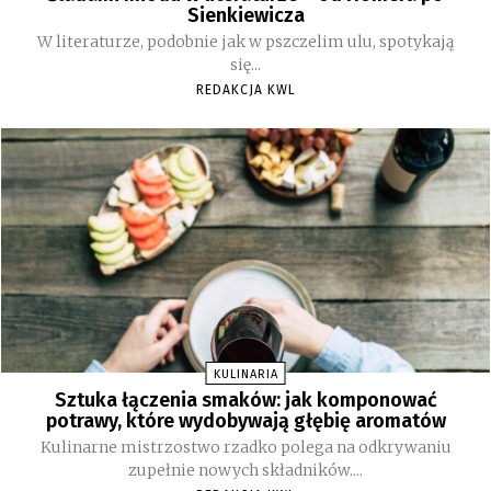
Sienkiewicza
W literaturze, podobnie jak w pszczelim ulu, spotykają
się...
REDAKCJA KWL
KULINARIA
Sztuka łączenia smaków: jak komponować
potrawy, które wydobywają głębię aromatów
Kulinarne mistrzostwo rzadko polega na odkrywaniu
zupełnie nowych składników....