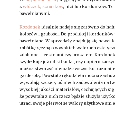
z
włóczek
,
sznurków
, nici lub kordonków. Te
bawełnianymi.
Kordonek
idealnie nadaje się zarówno do haf
kolorów i grubości. Do produkcji kordonków u
bawełniane. W sprzedaży znajdują się nawet
robótkę ręczną o wysokich walorach estetycz
zdobione – cekinami czy brokatem. Kordonek t
szydełkuje już od kilku lat, czy dopiero zac
można stworzyć niemalże wszystko, rozmaite
garderoby. Powstałe rękodzieła można zachowa
wywołają szczery uśmiech zadowolenia na t
wysokiej jakości materiałów, cechujących się
że powstała z nich rzecz będzie służyła użytk
utraci swoje pierwotne walory użytkowe ani 