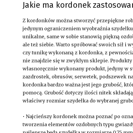
Jakie ma kordonek zastosowa
Z kordonków można stworzyć przepiękne robót
jedynym ograniczeniem wyobraźnia szydełku
unikalne, same w sobie stanowią piękną ozd
ale też siebie. Warto spróbować swoich sił i 
czy tunikę wykonaną z kordonka, z pewnością
nie znajdzie się w zwykłym sklepie. Produkty
własnoręcznie wykonany produkt, jedyny w swo
zazdrostek, obrusów, serwetek, podszewek n
kordonka bardzo ważna jest jego grubość, któr
pomocą. Grubość dotyczy ilości nitek składając
właściwy rozmiar szydełka do wybranej grub
• Najcieńszy kordonek można poznać po oznac
tworzenia elementów ozdobnych typu gwiazd
najlepsze będą szydełka w rozmiarze 0,75 mm