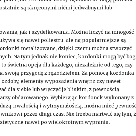
 ostatnie są skręconymi nićmi jedwabnymi lub
towania, jak i szydełkowania. Można liczyć na mnogość
żywa się nawet poliestru, ale najpopularniejsze są
 kordonki metalizowane, dzięki czemu można stworzyć
nych. Na tym jednak nie koniec, kordonki mogą być bog
o świetna opcja dla każdego, niezależnie od tego, czy
zyna swoją przygodę z rękodziełem. Za pomocą kordonka
 ozdoby, elementy wyposażenia wnętrz czy nawet
ć dla siebie lub wręczyć je bliskim, z pewnością
warzy obdarowanego. Wybierając kordonek wykonany z
 dużą trwałością i wytrzymałością, można mieć pewność
ownikowi przez długi czas. Nie trzeba martwić się tym, 
estetyczne nawet po wielokrotnym wypraniu.