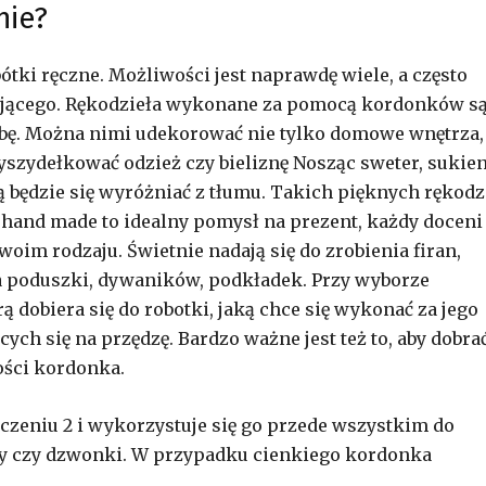
nie?
ki ręczne. Możliwości jest naprawdę wiele, a często
jącego. Rękodzieła wykonane za pomocą kordonków s
obę. Można nimi udekorować nie tylko domowe wnętrza,
wyszydełkować odzież czy bieliznę Nosząc sweter, sukie
 będzie się wyróżniać z tłumu. Takich pięknych rękodz
 hand made to idealny pomysł na prezent, każdy doceni
im rodzaju. Świetnie nadają się do zrobienia firan,
a poduszki, dywaników, podkładek. Przy wyborze
ą dobiera się do robotki, jaką chce się wykonać za jego
ych się na przędzę. Bardzo ważne jest też to, aby dobra
ości kordonka.
zeniu 2 i wykorzystuje się go przede wszystkim do
y czy dzwonki. W przypadku cienkiego kordonka
.