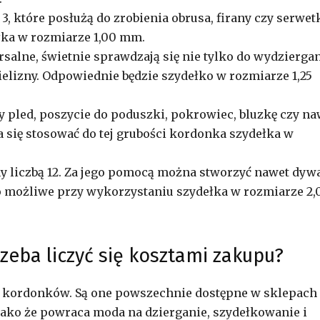
3, które posłużą do zrobienia obrusa, firany czy serwetk
ełka w rozmiarze 1,00 mm.
rsalne, świetnie sprawdzają się nie tylko do wydzierga
 bielizny. Odpowiednie będzie szydełko w rozmiarze 1,25
 pled, poszycie do poduszki, pokrowiec, bluzkę czy na
a się stosować do tej grubości kordonka szydełka w
ny liczbą 12. Za jego pomocą można stworzyć nawet dyw
to możliwe przy wykorzystaniu szydełka w rozmiarze 2,
rzeba liczyć się kosztami zakupu?
 kordonków. Są one powszechnie dostępne w sklepach
Jako że powraca moda na dzierganie, szydełkowanie i