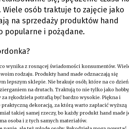
Wiele osób traktuje to zajęcie jako
iają na sprzedaży produktów hand
o popularne i pożądane.
ordonka?
, co wynika z rosnącej świadomości konsumentów. Wiel
swoim rodzaju. Produkty hand made odznaczają się
m lepszym sklepie. Nie brakuje osób, które na co dzień
ierganiem na drutach. Traktują to nie tylko jako hobby
y za rękodzieła potrafią być bardzo wysokie. Piękna i
 praktyczną dekoracją, za którą warto zapłacić wyższą
miał takiej samej rzeczy, bo każdy produkt hand made j
ama osoba i z tych samych materiałów.
sze panie, ale też młode osoby. Rękodzieła mogą powstać