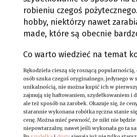
robieniu czegoś pożytecznego. 
hobby, niektórzy nawet zarab
made, które są obecnie bardz
Co warto wiedzieć na temat k
Rękodzieła cieszą się rosnącą popularnością
osób szuka czegoś oryginalnego, jedynego w 
unikalnością, nie można kupić ich w pierwszy
zajmują się haftowaniem, szydełkowaniem i dz
ale też sposób na zarobek. Okazuje się, że cen
starannie wykonana robótka ręczna stanie się
cenę. Można mieć pewność, że nikt nie będzie 
niepowtarzalny, nawet jeśli wykonała go ta s
Po
szydełka
i
druty
sięgają już nie tylko star