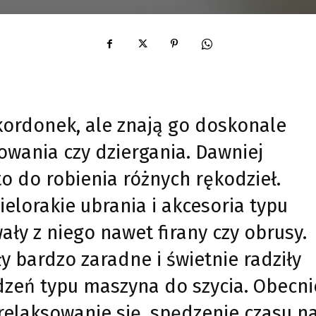
 kordonek, ale znają go doskonale
owania czy dziergania. Dawniej
o do robienia różnych rękodzieł.
elorakie ubrania i akcesoria typu
ały z niego nawet firany czy obrusy.
y bardzo zaradne i świetnie radziły
zeń typu maszyna do szycia. Obecni
relaksowanie się, spędzenie czasu n