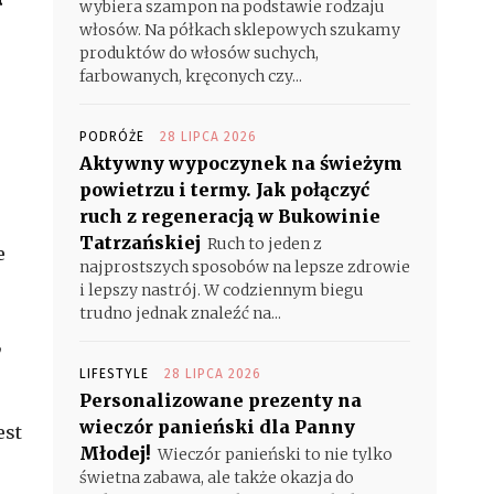
wybiera szampon na podstawie rodzaju
włosów. Na półkach sklepowych szukamy
produktów do włosów suchych,
farbowanych, kręconych czy...
PODRÓŻE
28 LIPCA 2026
Aktywny wypoczynek na świeżym
powietrzu i termy. Jak połączyć
ruch z regeneracją w Bukowinie
Tatrzańskiej
Ruch to jeden z
e
najprostszych sposobów na lepsze zdrowie
i lepszy nastrój. W codziennym biegu
trudno jednak znaleźć na...
,
LIFESTYLE
28 LIPCA 2026
Personalizowane prezenty na
wieczór panieński dla Panny
est
Młodej!
Wieczór panieński to nie tylko
świetna zabawa, ale także okazja do