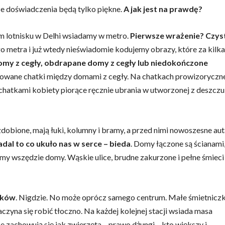
sze doświadczenia będą tylko piękne.
A jak jest na prawdę?
 lotnisku w Delhi wsiadamy w metro.
Pierwsze wrażenie? Czys
 metra i już wtedy nieświadomie kodujemy obrazy, które za kilka
my z cegły, obdrapane domy z cegły lub niedokończone
dowane chatki między domami z cegły. Na chatkach prowizoryczn
 chatkami kobiety piorące ręcznie ubrania w utworzonej z deszczu
zdobione, mają łuki, kolumny i bramy, a przed nimi nowoszesne aut
al to co ukuło nas w serce – bieda
. Domy łączone są ścianami
omy wszędzie domy. Wąskie ulice, brudne zakurzone i pełne śmieci
ników
. Nigdzie. No może oprócz samego centrum. Małe śmietniczk
czyna się robić tłoczno. Na każdej kolejnej stacji wsiada masa
 zachowują się jak zwierzęta – prawo dżungi – kto większy i