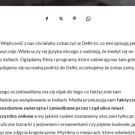
Większość z nas chciałaby zobaczyć w Delhi to, co inni opisują ja
wyczaje. Wielu uczy się języka obcego z nadzieją, że kiedyś się on
 Indiach. Oglądamy filmy i programy, które zabierają nas tam gdz
cydujemy się na realną podróż do Delhi, oczekujemy że zobaczymy
zego oczekiwaliśmy ma się nijak do tego co faktycznie tam
właśnie po wylądowaniu w Indiach. Media przekazują nam
faktycz
bezdomne zwierzęta i zaniedbane przez rząd ulice miast.
szystko zniknie
a my jakimś cudem zostaniemy otoczeni tylko pr
as uliczne bazarki z jedzeniem i ornamentami czy piękne budowle, j
tyczne zdjęcia krajobrazów. Myślimy o miejscach, które odwiedzi