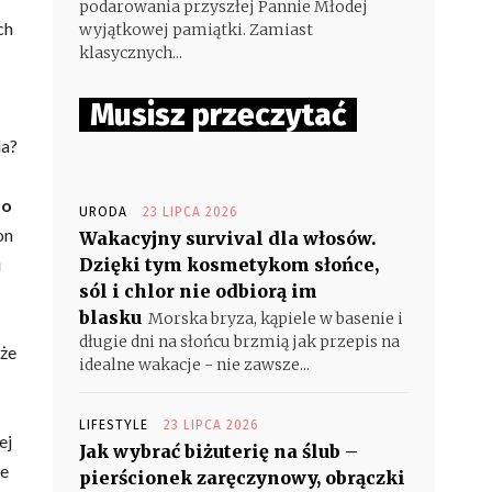
podarowania przyszłej Pannie Młodej
ch
wyjątkowej pamiątki. Zamiast
klasycznych...
Musisz przeczytać
da?
do
URODA
23 LIPCA 2026
on
Wakacyjny survival dla włosów.
i
Dzięki tym kosmetykom słońce,
sól i chlor nie odbiorą im
blasku
Morska bryza, kąpiele w basenie i
długie dni na słońcu brzmią jak przepis na
 że
idealne wakacje - nie zawsze...
LIFESTYLE
23 LIPCA 2026
ej
Jak wybrać biżuterię na ślub –
ze
pierścionek zaręczynowy, obrączki