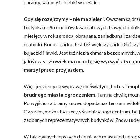
paranty, samosy i chlebki w cieście.
Gdy się rozejrzymy – nie ma zieleni.
Owszem są drzew
budynkami. Sto metrów kwadratowych trawy, chodnik d
miesięcy w roku słońca, obrapana, zaniedbana i zardze
drabinki. Koniec parku. Jest też większy park. Dłuższy
bujaczki i ławki. Jest też niezła chmara bezdomnych,
jakiś czas człowiek ma ochotę się wyrwać z tych
, 
marzył przed przyjazdem.
Więc jedziemy na wyprawę do Świątyni „
Lotus Templ
brudnego miasta ogrodzeniem
. Tam na chwilę możn
Po wyjściu za bramy znowu dopada nas ten sam widok.
Owszem, można by rzec, w średnicy tego centrum, bo j
zadbanych reprezentatywnych budynków. Znowu uderzaj
W tak zwanych lepszych dzielnicach miasta jedzie się 