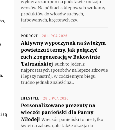
wybiera szampon na podstawie rodzaju
włosów. Na półkach sklepowych szukamy
produktów do włosów suchych,
farbowanych, kręconych czy...
to,
PODRÓŻE
28 LIPCA 2026
Aktywny wypoczynek na świeżym
e
powietrzu i termy. Jak połączyć
ruch z regeneracją w Bukowinie
Tatrzańskiej
Ruch to jeden z
najprostszych sposobów na lepsze zdrowie
a.
i lepszy nastrój. W codziennym biegu
trudno jednak znaleźć na...
,
LIFESTYLE
28 LIPCA 2026
Personalizowane prezenty na
wieczór panieński dla Panny
i są
Młodej!
Wieczór panieński to nie tylko
świetna zabawa, ale także okazja do