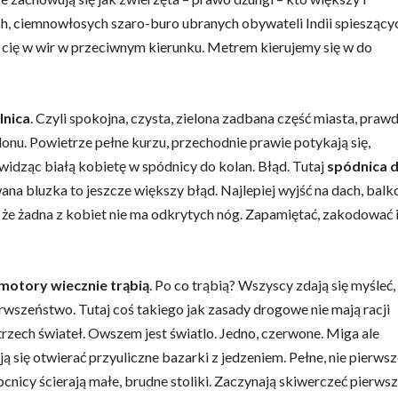
ch, ciemnowłosych szaro-buro ubranych obywateli Indii spieszący
 cię w wir w przeciwnym kierunku. Metrem kierujemy się w do
lnica
. Czyli spokojna, czysta, zielona zadbana część miasta, praw
klonu. Powietrze pełne kurzu, przechodnie prawie potykają się,
widząc białą kobietę w spódnicy do kolan. Błąd. Tutaj
spódnica 
na bluzka to jeszcze większy błąd. Najlepiej wyjść na dach, balk
 że żadna z kobiet nie ma odkrytych nóg. Zapamiętać, zakodować 
motory wiecznie trąbią
. Po co trąbią? Wszyscy zdają się myśleć,
rwszeństwo. Tutaj coś takiego jak zasady drogowe nie mają racji
y trzech świateł. Owszem jest światlo. Jedno, czerwone. Miga ale
ają się otwierać przyuliczne bazarki z jedzeniem. Pełne, nie pierwsz
ocnicy ścierają małe, brudne stoliki. Zaczynają skiwerczeć pierws