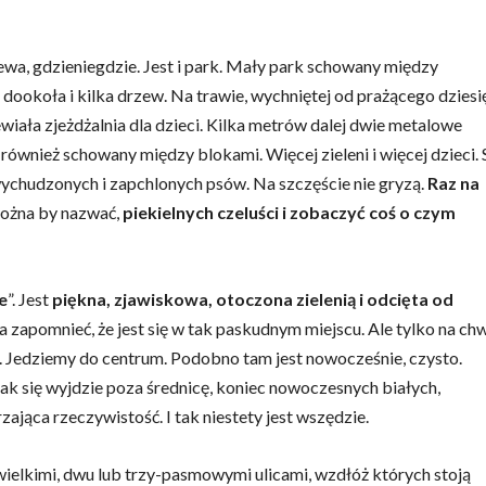
a, gdzieniegdzie. Jest i park. Mały park schowany między
ookoła i kilka drzew. Na trawie, wychniętej od prażącego dziesi
wiała zjeżdżalnia dla dzieci. Kilka metrów dalej dwie metalowe
, również schowany między blokami. Więcej zieleni i więcej dzieci. 
 wychudzonych i zapchlonych psów. Na szczęście nie gryzą.
Raz na
można by nazwać,
piekielnych czeluści i zobaczyć coś o czym
e
”. Jest
piękna, zjawiskowa, otoczona zielenią i odcięta od
a zapomnieć, że jest się w tak paskudnym miejscu. Ale tylko na chw
 Jedziemy do centrum. Podobno tam jest nowocześnie, czysto.
ak się wyjdzie poza średnicę, koniec nowoczesnych białych,
ąca rzeczywistość. I tak niestety jest wszędzie.
wielkimi, dwu lub trzy-pasmowymi ulicami, wzdłóż których stoją