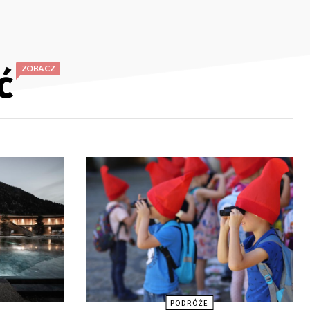
ć
ZOBACZ
PODRÓŻE