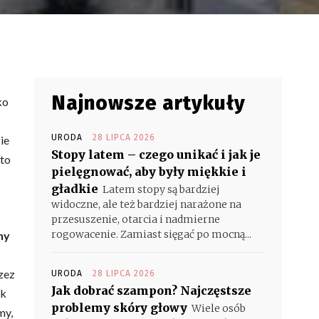
Najnowsze artykuły
ko
URODA
28 LIPCA 2026
ie
Stopy latem – czego unikać i jak je
 to
pielęgnować, aby były miękkie i
gładkie
Latem stopy są bardziej
widoczne, ale też bardziej narażone na
przesuszenie, otarcia i nadmierne
rogowacenie. Zamiast sięgać po mocną...
ny
zez
URODA
28 LIPCA 2026
Jak dobrać szampon? Najczęstsze
ak
problemy skóry głowy
Wiele osób
my,