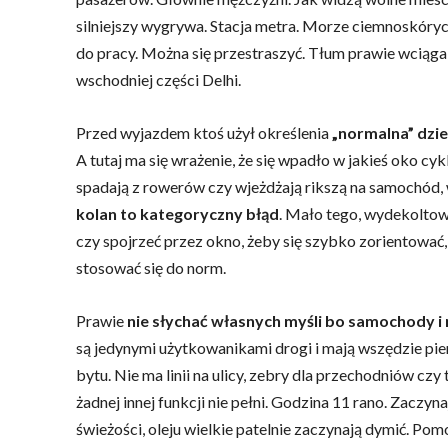
silniejszy wygrywa. Stacja metra. Morze ciemnoskóry
do pracy. Można się przestraszyć. Tłum prawie wciąga
wschodniej części Delhi.
Przed wyjazdem ktoś użył określenia
„normalna” dzie
A tutaj ma się wrażenie, że się wpadło w jakieś oko cy
spadają z rowerów czy wjeżdżają rikszą na samochód, 
kolan to kategoryczny błąd
. Mało tego, wydekoltowa
czy spojrzeć przez okno, żeby się szybko zorientować,
stosować się do norm.
Prawie
nie słychać własnych myśli bo samochody i 
są jedynymi użytkowanikami drogi i mają wszędzie pie
bytu. Nie ma linii na ulicy, zebry dla przechodniów cz
żadnej innej funkcji nie pełni. Godzina 11 rano. Zaczyn
świeżości, oleju wielkie patelnie zaczynają dymić. Pom