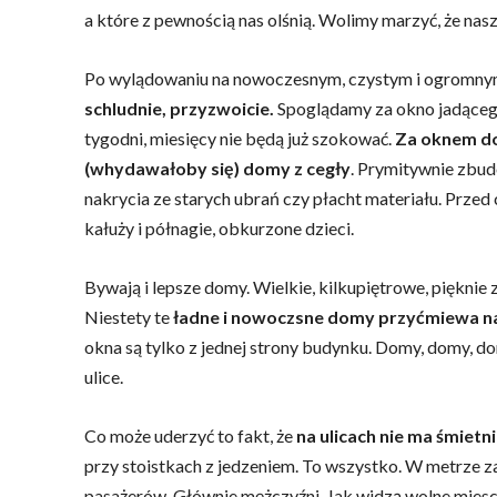
a które z pewnością nas olśnią. Wolimy marzyć, że na
Po wylądowaniu na nowoczesnym, czystym i ogromnym
schludnie, przyzwoicie.
Spoglądamy za okno jadącego
tygodni, miesięcy nie będą już szokować.
Za oknem do
(whydawałoby się) domy z cegły
. Prymitywnie zbu
nakrycia ze starych ubrań czy płacht materiału. Przed
kałuży i półnagie, obkurzone dzieci.
Bywają i lepsze domy. Wielkie, kilkupiętrowe, pięknie 
Niestety te
ładne i nowoczsne domy przyćmiewa nad
okna są tylko z jednej strony budynku. Domy, domy, d
ulice.
Co może uderzyć to fakt, że
na ulicach nie ma śmiet
przy stoistkach z jedzeniem. To wszystko. W metrze za
pasażerów. Głównie mężczyźni. Jak widzą wolne miesce