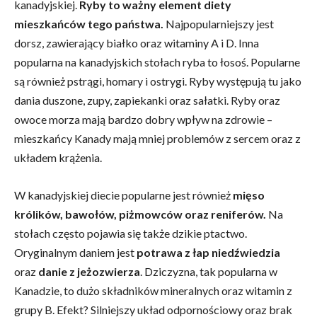
kanadyjskiej.
Ryby to ważny element diety
mieszkańców tego państwa.
Najpopularniejszy jest
dorsz, zawierający białko oraz witaminy A i D. Inna
popularna na kanadyjskich stołach ryba to łosoś. Popularne
są również pstrągi, homary i ostrygi. Ryby występują tu jako
dania duszone, zupy, zapiekanki oraz sałatki. Ryby oraz
owoce morza mają bardzo dobry wpływ na zdrowie –
mieszkańcy Kanady mają mniej problemów z sercem oraz z
układem krążenia.
W kanadyjskiej diecie popularne jest również
mięso
królików, bawołów, piżmowców oraz reniferów.
Na
stołach często pojawia się także dzikie ptactwo.
Oryginalnym daniem jest
potrawa z łap niedźwiedzia
oraz
danie z jeżozwierza
. Dziczyzna, tak popularna w
Kanadzie, to dużo składników mineralnych oraz witamin z
grupy B. Efekt? Silniejszy układ odpornościowy oraz brak