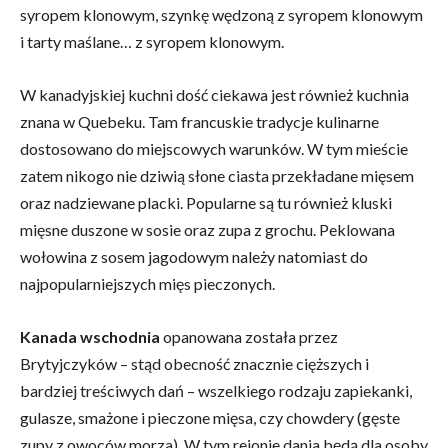
syropem klonowym, szynkę wędzoną z syropem klonowym
i tarty maślane… z syropem klonowym.
W kanadyjskiej kuchni dość ciekawa jest również kuchnia
znana w Quebeku. Tam francuskie tradycje kulinarne
dostosowano do miejscowych warunków. W tym mieście
zatem nikogo nie dziwią słone ciasta przekładane mięsem
oraz nadziewane placki. Popularne są tu również kluski
mięsne duszone w sosie oraz zupa z grochu. Peklowana
wołowina z sosem jagodowym należy natomiast do
najpopularniejszych mięs pieczonych.
Kanada wschodnia
opanowana została przez
Brytyjczyków – stąd obecność znacznie cięższych i
bardziej treściwych dań – wszelkiego rodzaju zapiekanki,
gulasze, smażone i pieczone mięsa, czy chowdery (gęste
zupy z owoców morza). W tym rejonie dania będą dla osoby