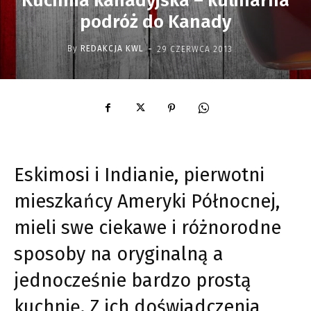
Kuchnia kanadyjska – kulinarna
podróż do Kanady
-
By
REDAKCJA KWL
29 CZERWCA 2013
Eskimosi i Indianie, pierwotni
mieszkańcy Ameryki Północnej,
mieli swe ciekawe i różnorodne
sposoby na oryginalną a
jednocześnie bardzo prostą
kuchnię. Z ich doświadczenia