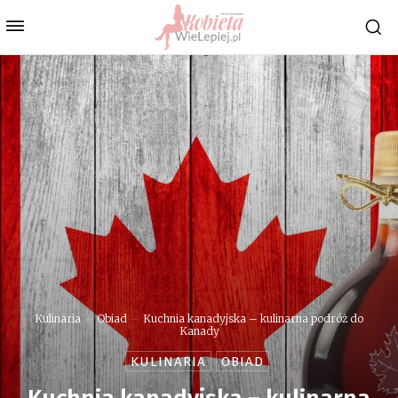
Kulinaria
Obiad
Kuchnia kanadyjska – kulinarna podróż do
Kanady
KULINARIA
OBIAD