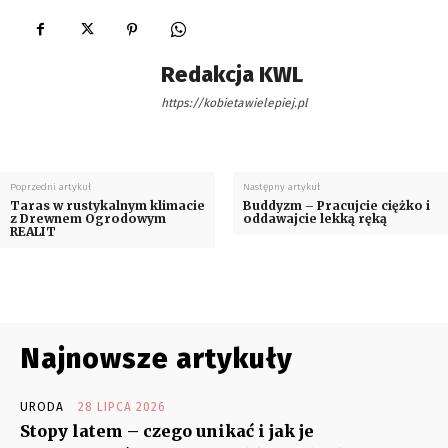
Redakcja KWL
https://kobietawielepiej.pl
Poprzedni artykuł
Następny artykuł
Taras w rustykalnym klimacie
Buddyzm – Pracujcie ciężko i
z Drewnem Ogrodowym
oddawajcie lekką ręką
REALIT
Najnowsze artykuły
URODA
28 LIPCA 2026
Stopy latem – czego unikać i jak je