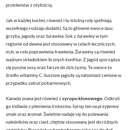
problemów z otyłością.
Jak w każdej kuchni, również i tu istotną rolę spełniają
wszelkiego rodzaju dodatki. Są to głównie owoce lasu:
grzyby, jagody oraz żurawina. Sok z żurawiny w tym
regionie od dawna jest stosowany w celach leczniczych,
m.in. w celu poprawienia trawienia. Żurawiny są również
ważnym składnikiem licznych konfitur. Z jagód sporządza
się pyszne sosy oraz farsze do dziczyzny. Te owoce to
źródło witaminy C. Suszone jagody są natomiast cenione w
przypadku zatruć pokarmowych.
Kanada znana jest również z
syropu klonowego
. Odkryli
go Indianie z plemienia Irokezów. Syrop ten na przyjemny
smak oraz aromat. Świetnie nadaje się do polewania
naleśników oraz ciast, chętnie stosowany jest do różnych
wypieków. Bywa też wykorzystywany jako sos do dań