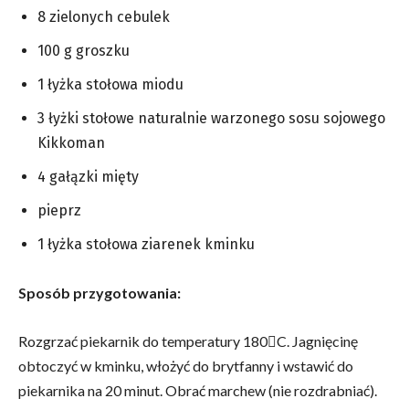
8 zielonych cebulek
100 g groszku
1 łyżka stołowa miodu
3 łyżki stołowe naturalnie warzonego sosu sojowego
Kikkoman
4 gałązki mięty
pieprz
1 łyżka stołowa ziarenek kminku
Sposób przygotowania:
Rozgrzać piekarnik do temperatury 180C. Jagnięcinę
obtoczyć w kminku, włożyć do brytfanny i wstawić do
piekarnika na 20 minut. Obrać marchew (nie rozdrabniać).