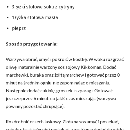
3 łyżki stołowe soku z cytryny
1 łyżka stołowa masła
pieprz
Sposób przygotowania:
Warzywa obrać, umyć i pokroić w kostkę. W woku rozgrzać
oliwę i naturalnie warzony sos sojowy Kikkoman. Dodać
marchewki, buraka oraz żółtą marchew i gotować przez 8
minut na średnim ogniu, nie zapominając o mieszaniu.
Następnie dodać cukinię, groszek i szparagi. Gotować
jeszcze przez 6 minut, co jakiś czas mieszając (warzywa
powinny pozostać chrupiące).
Rozdrobnić orzech laskowy. Zioła na sos umyć i posiekać,
cebulę obrać i również posiekać, a następnie dodać do miski