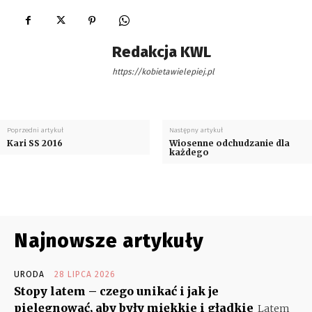
Redakcja KWL
https://kobietawielepiej.pl
Poprzedni artykuł
Następny artykuł
Kari SS 2016
Wiosenne odchudzanie dla
każdego
Najnowsze artykuły
URODA
28 LIPCA 2026
Stopy latem – czego unikać i jak je
pielęgnować, aby były miękkie i gładkie
Latem