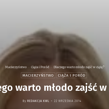
Macierzyństwo
Ciąża i Poród
Dlaczego warto młodo zajść w ciążę?
MACIERZYŃSTWO
CIĄŻA I PORÓD
ego warto młodo zajść w 
-
By
REDAKCJA KWL
22 WRZEŚNIA 2014