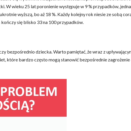
atki. W wieku 25 lat poronienie występuje w 9 % przypadków, jedn
krotnie wyższą, bo aż 18 %. Każdy kolejny rok niesie ze sobą cor
 kończy się blisko 33 na 100 przypadków.
zy bezpośrednio dziecka. Warto pamiętać, że wraz z upływający
biet, które bardzo często mogą stanowić bezpośrednie zagrożenie 