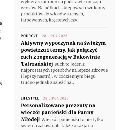
wybiera szampon na podstawie rodzaju
włosów. Na półkach sklepowych szukamy
produktów do włosów suchych,
farbowanych, kręconych czy...
wa
t
PODRÓŻE
28 LIPCA 2026
5
Aktywny wypoczynek na świeżym
powietrzu i termy. Jak połączyć
ruch z regeneracją w Bukowinie
Tatrzańskiej
Ruch to jeden z
najprostszych sposobów na lepsze zdrowie
i lepszy nastrój. W codziennym biegu
trudno jednak znaleźć na...
5
LIFESTYLE
28 LIPCA 2026
Personalizowane prezenty na
wieczór panieński dla Panny
Młodej!
Wieczór panieński to nie tylko
świetna zabawa, ale także okazja do