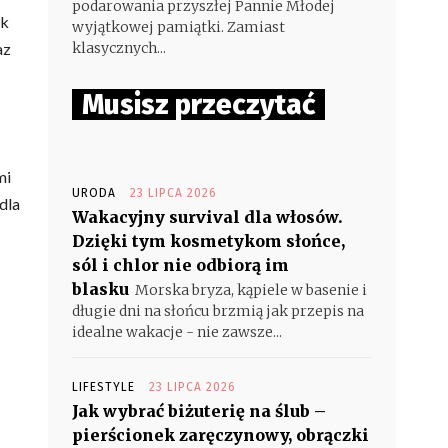
podarowania przyszłej Pannie Młodej
ak
wyjątkowej pamiątki. Zamiast
az
klasycznych...
Musisz przeczytać
mi
URODA
23 LIPCA 2026
dla
Wakacyjny survival dla włosów.
Dzięki tym kosmetykom słońce,
sól i chlor nie odbiorą im
blasku
Morska bryza, kąpiele w basenie i
długie dni na słońcu brzmią jak przepis na
idealne wakacje - nie zawsze...
LIFESTYLE
23 LIPCA 2026
Jak wybrać biżuterię na ślub –
pierścionek zaręczynowy, obrączki