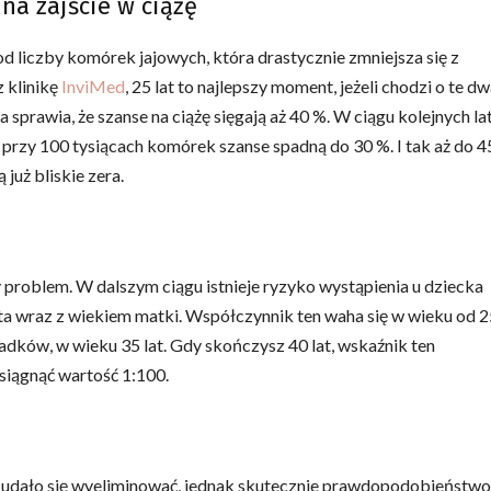
na zajście w ciążę
 od liczby komórek jajowych, która drastycznie zmniejsza się z
 klinikę
InviMed
, 25 lat to najlepszy moment, jeżeli chodzi o te d
 sprawia, że szanse na ciążę sięgają aż 40 %. W ciągu kolejnych la
 przy 100 tysiącach komórek szanse spadną do 30 %. I tak aż do 4
 już bliskie zera.
ny problem. W dalszym ciągu istnieje ryzyko wystąpienia u dziecka
ta wraz z wiekiem matki. Współczynnik ten waha się w wieku od 2
padków, w wieku 35 lat. Gdy skończysz 40 lat, wskaźnik ten
siągnąć wartość 1:100.
ie udało się wyeliminować, jednak skutecznie prawdopodobieństwo