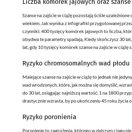
Liczba komórek jajowych oraz szanse 
Szanse na zajście w ciążę pozostają ściśle uzależnione
wiekiem. Jak wynika z infografiki przygotowanej przez
czynniki: 400 tysięcy komórek jajowych to liczba, która
obydwa te parametry spadają. Kiedy skończysz 30 lat,
lat, gdy 10 tysięcy komórek szanse na zajście w ciążę są
Ryzyko chromosomalnych wad płodu
Malejące szanse na zajście w ciążę to jednak nie jedy
wad wrodzonych, które, jak można się domyślić, wzras
do 30 lat, osiągając najniższą wartość, 1 na 1800 przy
drastycznie wzrasta, by po ukończeniu 45 roku życia o
Ryzyko poronienia
Poronienie to zagrożenia, którego w dalszym ciągu n