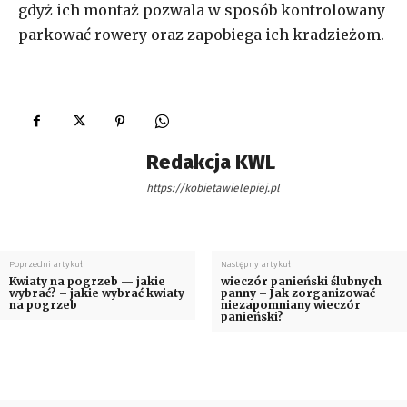
gdyż ich montaż pozwala w sposób kontrolowany
parkować rowery oraz zapobiega ich kradzieżom.
Redakcja KWL
https://kobietawielepiej.pl
Poprzedni artykuł
Następny artykuł
Kwiaty na pogrzeb — jakie
wieczór panieński ślubnych
wybrać? – jakie wybrać kwiaty
panny – Jak zorganizować
na pogrzeb
niezapomniany wieczór
panieński?