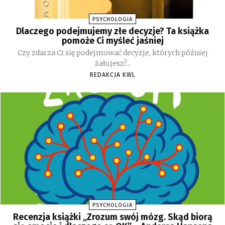
PSYCHOLOGIA
Dlaczego podejmujemy złe decyzje? Ta książka
pomoże Ci myśleć jaśniej
Czy zdarza Ci się podejmować decyzje, których później
żałujesz?...
REDAKCJA KWL
PSYCHOLOGIA
Recenzja książki „Zrozum swój mózg. Skąd biorą