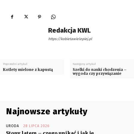
Redakcja KWL
https://kobietawielepiej.pl
Poprzedni artykuł
Następny artykuł
Kotlety mielone z kapustą
Szelki do nauki chodzenia –
wygoda czy przywiązanie
Najnowsze artykuły
URODA
28 LIPCA 2026
Stopy latem – czego unikać i jak je