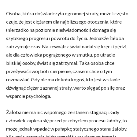
Osoba, która doświadczyła ogromnej straty, może i często
czuje, że jest ciężarem dla najbliższego otoczenia, które
(nierzadko na poziomie nieświadomości) domaga się
szybkiego progresu i powrotu do życia. Jednakże żałoba
zatrzymuje czas. Na zewnątrz świat nadal się kręci i pędzi,
ale dla człowieka pogrążonego w smutku, po utracie
bliskiej osoby, świat się zatrzymał. Taka osoba chce
przeżywać swój ból i cierpienie, czasem chce o tym
rozmawiać. Gdy nie ma dokoła kogoś, kto jest w stanie
dźwignąć ciężar zaznanej straty, warto sięgać po siłę oraz
wsparcie psychologa.
Żałoba nie ma nic wspólnego ze stanem stagnacji. Gdy
człowiek zapiera się przed przebyciem procesu żałoby, to
może jednak wpadać w pułapkę statycznego stanu żałoby.
Nie umie przez nią jakby przejść, we własnym tempie.